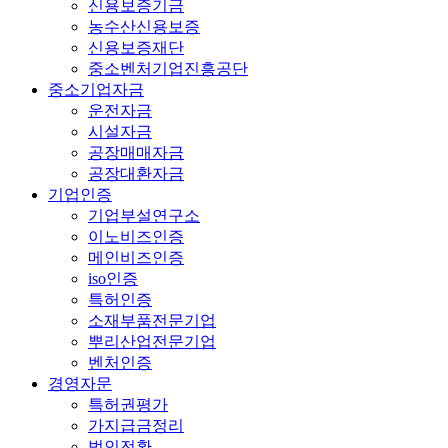
신용보증기금
농수산신용보증
신용보증재단
중소벤처기업진흥공단
중소기업자금
운전자금
시설자금
공장매매자금
공장대환자금
기업인증
기업부설연구소
이노비즈인증
메인비즈인증
iso인증
특허인증
소재부품전문기업
뿌리산업전문기업
벤처인증
경영자문
특허권평가
가지급금정리
법인전환