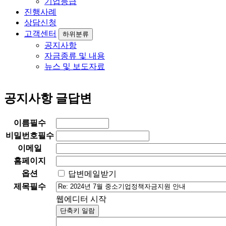
기업등급
진행사례
상담신청
고객센터
하위분류
공지사항
자금종류 및 내용
뉴스 및 보도자료
공지사항 글답변
이름
필수
비밀번호
필수
이메일
홈페이지
옵션
답변메일받기
제목
필수
웹에디터 시작
단축키 일람