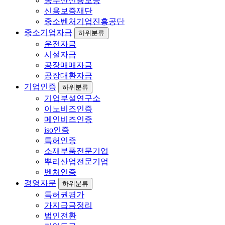
농수산신용보증
신용보증재단
중소벤처기업진흥공단
중소기업자금
하위분류
운전자금
시설자금
공장매매자금
공장대환자금
기업인증
하위분류
기업부설연구소
이노비즈인증
메인비즈인증
iso인증
특허인증
소재부품전문기업
뿌리산업전문기업
벤처인증
경영자문
하위분류
특허권평가
가지급금정리
법인전환