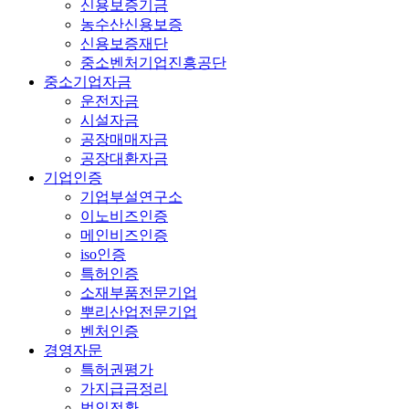
신용보증기금
농수산신용보증
신용보증재단
중소벤처기업진흥공단
중소기업자금
운전자금
시설자금
공장매매자금
공장대환자금
기업인증
기업부설연구소
이노비즈인증
메인비즈인증
iso인증
특허인증
소재부품전문기업
뿌리산업전문기업
벤처인증
경영자문
특허권평가
가지급금정리
법인전환