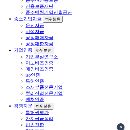
농수산신용보증
신용보증재단
중소벤처기업진흥공단
중소기업자금
하위분류
운전자금
시설자금
공장매매자금
공장대환자금
기업인증
하위분류
기업부설연구소
이노비즈인증
메인비즈인증
iso인증
특허인증
소재부품전문기업
뿌리산업전문기업
벤처인증
경영자문
하위분류
특허권평가
가지급금정리
법인전환
✕